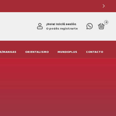
0
¡Hola!
Iniciá sesión
O podés registrarte
S/MANGAS
ORIENTALISMO
MUNDOPLUS
CONTACTO