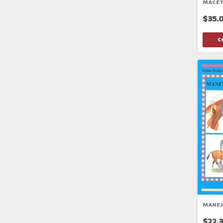
MACET
$35.
MANEJ
$22.