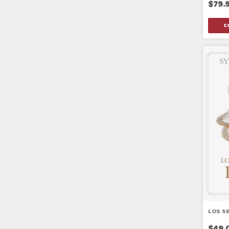
$79.
LOS S
$49.