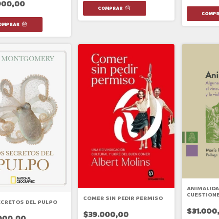
900,00
ANIMALIDA
CUESTIONE
COMER SIN PEDIR PERMISO
VINCULO H
ECRETOS DEL PULPO
Y LA VIOLE
$31.000
$39.000,00
INTERESPE
000,00