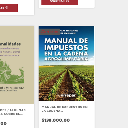
GRATIS
MANUAL DE IMPUESTOS EN
DES / ALGUNAS
LA CADENA
S SOBRE EL
AGROALIMENATARIA
UMANO - ANIMAL
$138.000,00
NCIA
,00
CIE