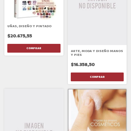
UÑAS, DISEÑO Y PINTADO
$20.675,55
ARTE, MODA Y DISEÑO MANOS
Y PIES
$16.358,50