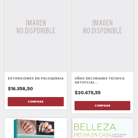
EXTENSIONES EN PELUQUERIA
UÑAS DECORADAS TECNICA
ARTIFICIAL
MOLDEADAS,RESINA
$16.358,50
PINCELADA
$20.675,55