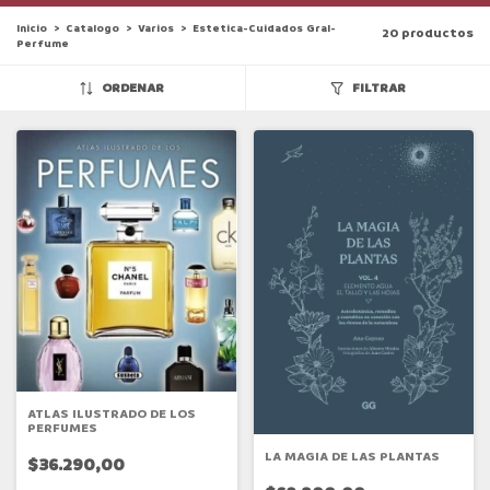
Inicio
>
Catalogo
>
Varios
>
Estetica-Cuidados Gral-
20 productos
Perfume
ORDENAR
FILTRAR
ATLAS ILUSTRADO DE LOS
PERFUMES
LA MAGIA DE LAS PLANTAS
$36.290,00