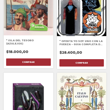
* ISLA DEL TESORO
* OFERTA YO SOY UNO CON LA
(AZULEJOS)
FUERZA - GUIA COMPLETA DEL
UNIVERSO STAR WARS
EPISODO II
$18.000,00
$28.400,00