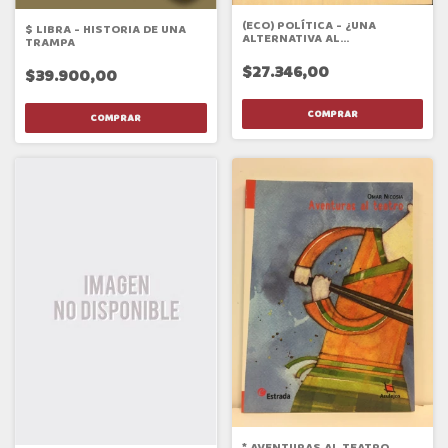
(ECO) POLÍTICA - ¿UNA
$ LIBRA - HISTORIA DE UNA
ALTERNATIVA AL
TRAMPA
TECNOFEUDALISMO
LIBERTARIO?
$27.346,00
$39.900,00
* AVENTURAS AL TEATRO