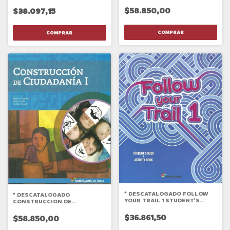
EVOLUTIVOS REPRODUCCION
CON VOS NOV 2019
BIODIVERSIDAD
$58.850,00
$38.097,15
* DESCATALOGADO FOLLOW
* DESCATALOGADO
YOUR TRAIL 1 STUDENT'S
CONSTRUCCION DE
BOOK
CIUDADANIA 1 (EN LINEA) 2017
$36.861,50
$58.850,00