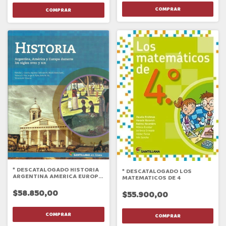
* DESCATALOGADO HISTORIA
* DESCATALOGADO LOS
ARGENTINA AMERICA EUROPA
MATEMATICOS DE 4
DURANTE LOS S.XVIII Y XIX
(EN LINEA) 2016
$58.850,00
$55.900,00