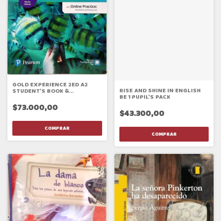
GOLD EXPERIENCE 2ED A2
RISE AND SHINE IN ENGLISH
STUDENT'S BOOK &
BE 1 PUPIL'S PACK
INTERACTIVE EBOOK WITH
ONLINE PRACTICE, DIGITAL
$73.000,00
RESOURCES &
$43.300,00