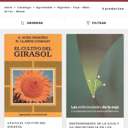
Inicio
>
Catalogo
>
Agronomia
>
Algodon - Soja - Maiz -
3 productos
Arroz - Avena
ORDENAR
FILTRAR
oferta EL CULTIVO DEL
ENFERMEDADES DE LA SOJA Y
GIRASOL
SU IMPORTANCIA EN LOS