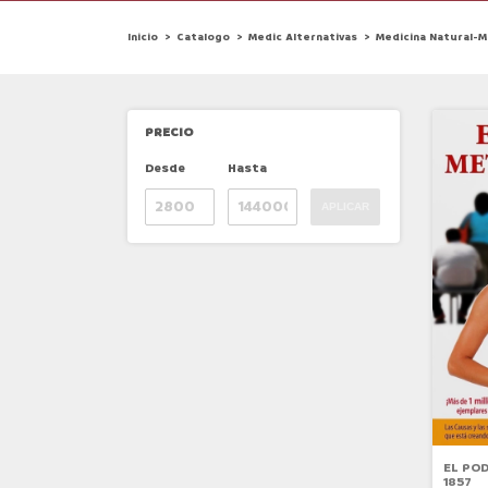
Inicio
>
Catalogo
>
Medic Alternativas
>
Medicina Natural-M
PRECIO
Desde
Hasta
APLICAR
EL PO
1857