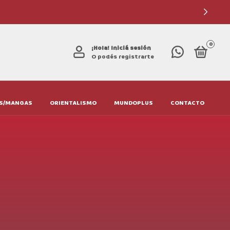
0
¡Hola!
Iniciá sesión
O podés registrarte
S/MANGAS
ORIENTALISMO
MUNDOPLUS
CONTACTO