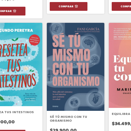
EA TUS INTESTINOS
EQUILIBRA
SÉ TÚ MISMO CON TU
ORGANISMO
900,00
$34.499
$29.900,00