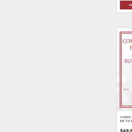
COMO 
DE TU
SUBCO
$49.