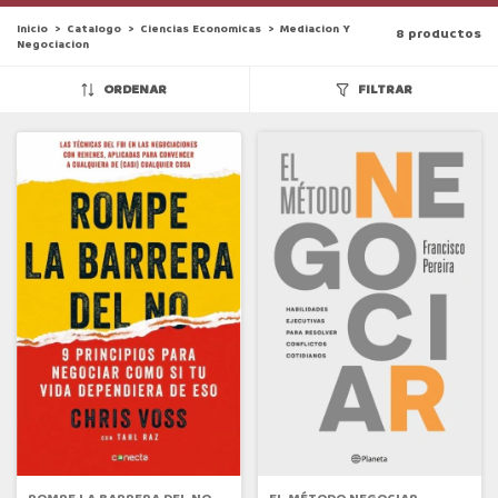
Inicio
>
Catalogo
>
Ciencias Economicas
>
Mediacion Y
8 productos
Negociacion
ORDENAR
FILTRAR