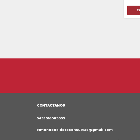
CONTACTANOS
5493516085555
elmundodellibroconsultas@gmail.com