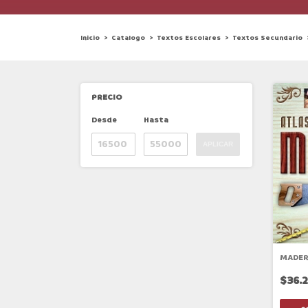
Inicio
>
Catalogo
>
Textos Escolares
>
Textos Secundario
PRECIO
Desde
Hasta
APLICAR
MADE
$36.