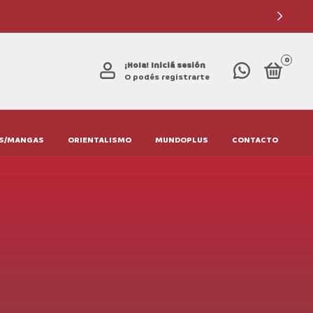
0
¡Hola!
Iniciá sesión
O podés registrarte
S/MANGAS
ORIENTALISMO
MUNDOPLUS
CONTACTO