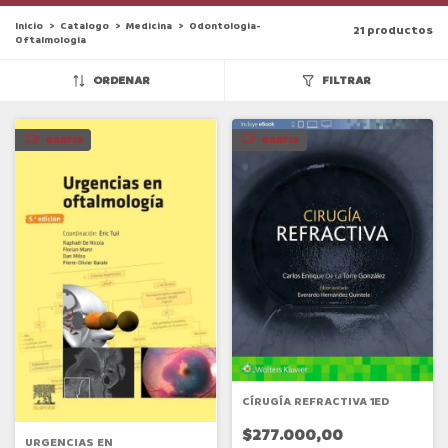
Inicio
>
Catalogo
>
Medicina
>
Odontologia-
21 productos
Oftalmologia
ORDENAR
FILTRAR
GRATIS
GRATIS
CÍRUGÍA REFRACTIVA 1ED
$277.000,00
URGENCIAS EN