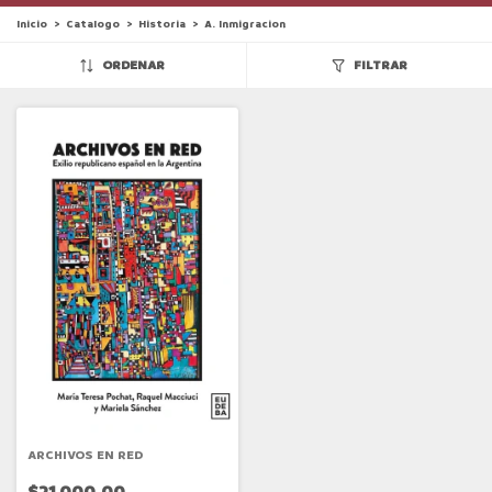
Inicio
>
Catalogo
>
Historia
>
A. Inmigracion
ORDENAR
FILTRAR
ARCHIVOS EN RED
$21.000,00