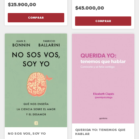
AMOR QUE CAMBIARÁN TU
$25.900,00
VIDA.
$45.000,00
QUERIDA YO: TENEMOS QUE
NO SOS VOS, SOY YO
HABLAR