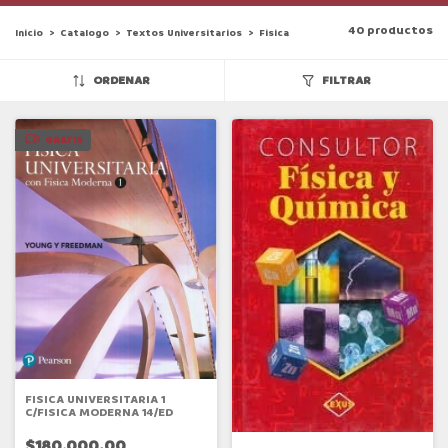
40 productos
Inicio
>
Catalogo
>
Textos Universitarios
>
Fisica
ORDENAR
FILTRAR
GRATIS
FISICA UNIVERSITARIA 1
C/FISICA MODERNA 14/ED
$180.000,00