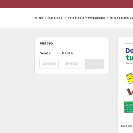
Inicio
>
Catalogo
>
Psicologia Y Pedagogia
>
Orientacion Vo
PRECIO
Desde
Hasta
APLICAR
DESCU