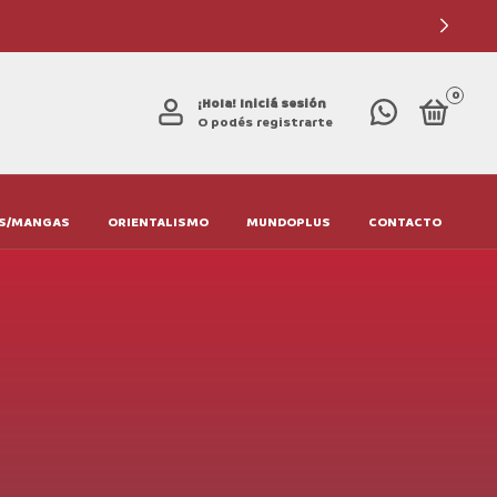
0
¡Hola!
Iniciá sesión
O podés registrarte
S/MANGAS
ORIENTALISMO
MUNDOPLUS
CONTACTO