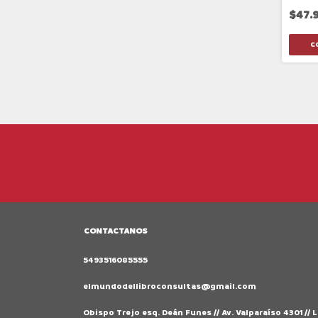
$47.
CONTACTANOS
5493516085555
elmundodellibroconsultas@gmail.com
Obispo Trejo esq. Deán Funes // Av. Valparaíso 4301 // 