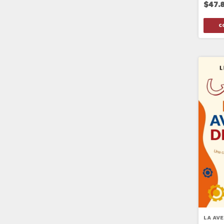
$47.
LA AV