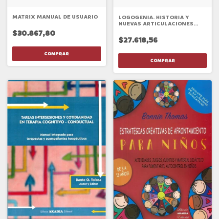
MATRIX MANUAL DE USUARIO
LOGOGENIA. HISTORIA Y
NUEVAS ARTICULACIONES
DESDE LAS CIENCIAS
$30.867,80
COGNITIVAS
$27.618,56