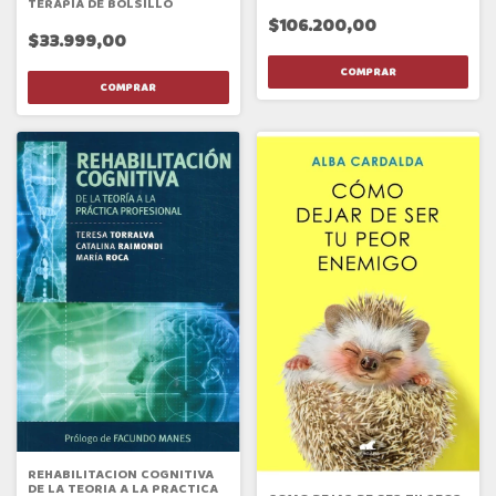
TRASTORNO LIMITE DE LA
TERAPIA DE BOLSILLO
PERSONALIDAD
$106.200,00
$33.999,00
REHABILITACION COGNITIVA
DE LA TEORIA A LA PRACTICA