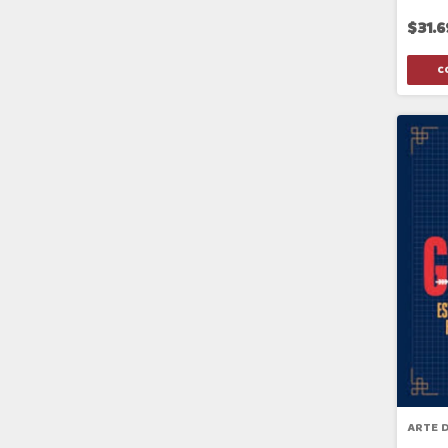
$31.
ARTE D