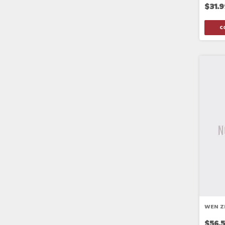
$31.
WEN Z
$56.