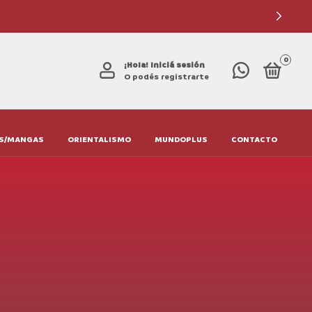
0
¡Hola!
Iniciá sesión
O podés registrarte
S/MANGAS
ORIENTALISMO
MUNDOPLUS
CONTACTO