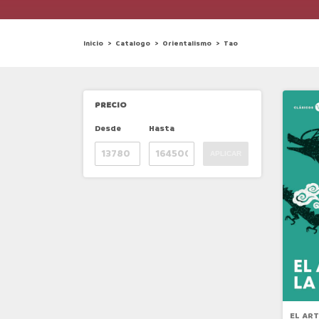
Inicio
>
Catalogo
>
Orientalismo
>
Tao
PRECIO
Desde
Hasta
APLICAR
EL ART