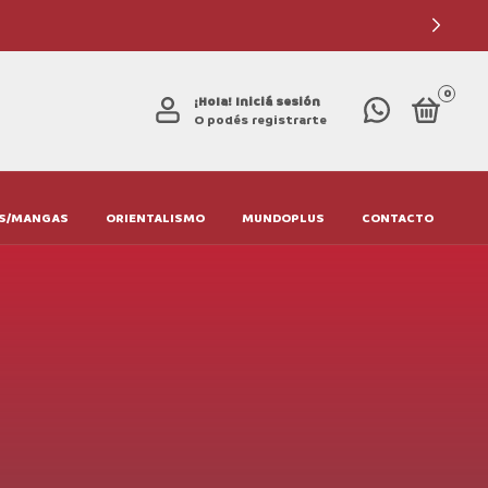
0
¡Hola!
Iniciá sesión
O podés registrarte
S/MANGAS
ORIENTALISMO
MUNDOPLUS
CONTACTO