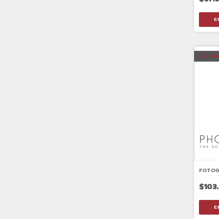
GRA
FOTOG
$103