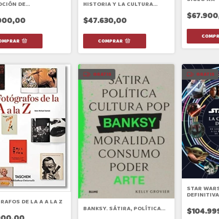
CIÓN DE
HISTORIA Y LA CULTURA
VISUALES Y
POPULAR
$67.900
TÁCULOS
000,00
$47.630,00
GRATIS
GRATIS
STAR WARS
DEFINITIVA
AFOS DE LA A A LA Z
BANKSY. SÁTIRA, POLÍTICA...
$104.99
900,00