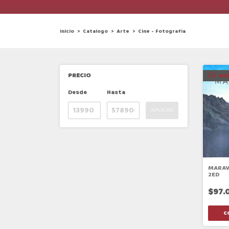
Inicio
>
Catalogo
>
Arte
>
Cine - Fotografia
PRECIO
GRA
Desde
Hasta
APLICAR
MARAV
2ED
$97.