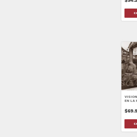
$34.
VISIO
EN LA 
AMÉRCI
$69.