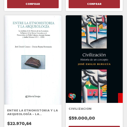
CIVILIZACION
ENTRE LA ETNOHISTORIA Y LA
ARQUEOLOGÍA - LA
$59.000,00
ESCRITURA DE LA HISTORIA DE
LAS SOCIEDADES INDÍGENAS
$22.970,64
DE