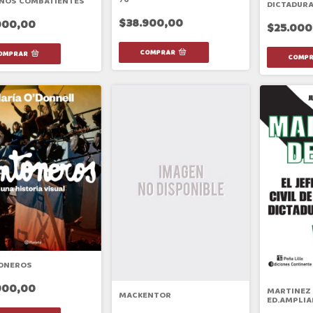
ÑOS COMBATIENTES
DICTADURA
ARGENTINA
$38.900,00
000,00
$25.000
ONEROS
900,00
MARTINEZ 
MACKENTOR
ED.AMPLIAD
DE LA DIC