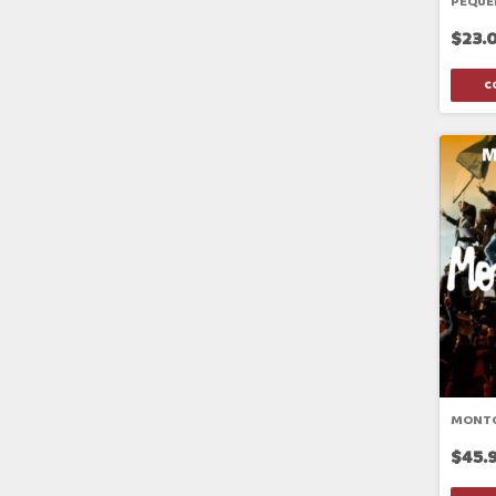
PEQUE
$23.
MONT
$45.