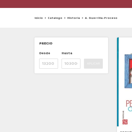
Inicio
>
Catalogo
>
Historia
>
A. Guerrilla-Proceso
PRECIO
Desde
Hasta
APLICAR