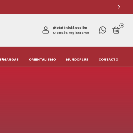
0
¡Hola!
Iniciá sesión
O podés registrarte
S/MANGAS
ORIENTALISMO
MUNDOPLUS
CONTACTO