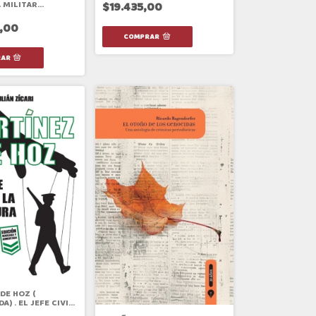
 MILITAR
$19.435,00
 1976-1983
,00
DE HOZ (
A) . EL JEFE CIVIL
TADURA