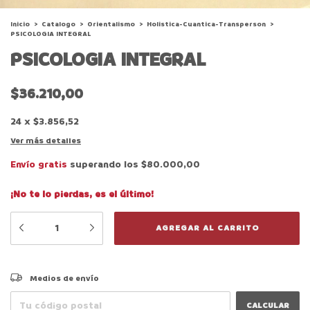
Inicio
>
Catalogo
>
Orientalismo
>
Holistica-Cuantica-Transperson
>
PSICOLOGIA INTEGRAL
PSICOLOGIA INTEGRAL
$36.210,00
24
x
$3.856,52
Ver más detalles
Envío gratis
superando los
$80.000,00
¡No te lo pierdas, es el último!
CAMBIAR CP
Entregas para el CP:
Medios de envío
CALCULAR