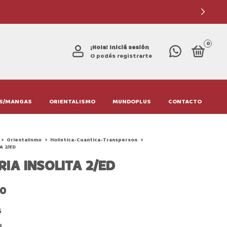
0
¡Hola!
Iniciá sesión
O podés registrarte
S/MANGAS
ORIENTALISMO
MUNDOPLUS
CONTACTO
>
Orientalismo
>
Holistica-Cuantica-Transperson
>
A 2/ED
RIA INSOLITA 2/ED
00
5
s