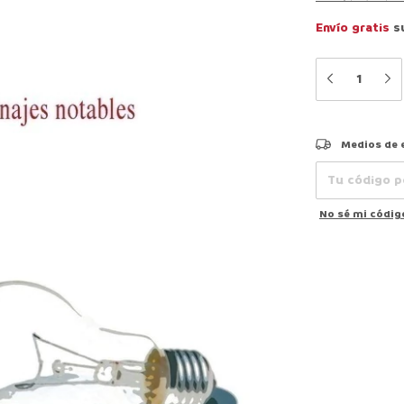
Envío gratis
s
Entregas para el
Medios de 
No sé mi códig