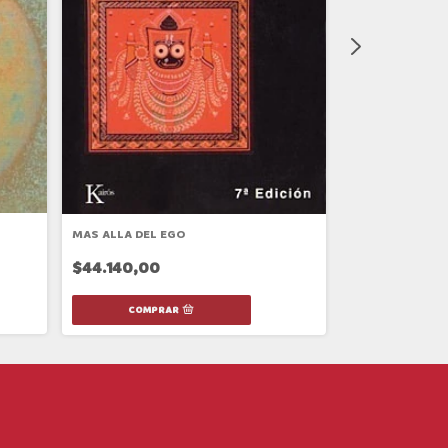
MAS ALLA DEL EGO
CUESTIONES CU
$44.140,00
$38.490,00