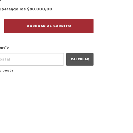
uperando los
$80.000,00
CAMBIAR CP
 CP:
envío
CALCULAR
o postal