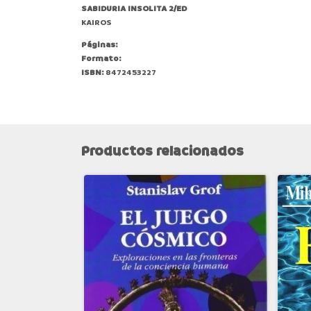
SABIDURIA INSOLITA 2/ED
KAIROS
Páginas:
Formato:
ISBN:
8472453227
Productos relacionados