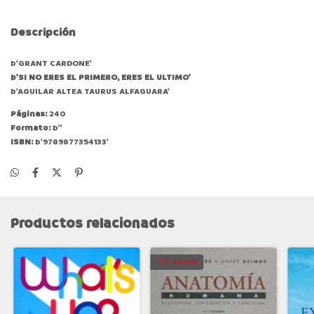
Descripción
b'GRANT CARDONE'
b'SI NO ERES EL PRIMERO, ERES EL ULTIMO'
b'AGUILAR ALTEA TAURUS ALFAGUARA'
Páginas:
240
Formato:
b''
ISBN:
b'9789877354133'
Productos relacionados
GRATIS