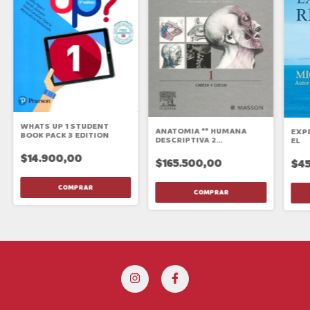
WHATS UP 1 STUDENT
ANATOMIA ** HUMANA
EXP
BOOK PACK 3 EDITION
DESCRIPTIVA 2
EL
TOPOGRAFICA FUNCIONAL
$14.900,00
11/ED
$165.500,00
$45