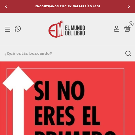
ENCONTRANOS EN📍 AV. VALPARAÍSO 4301
0