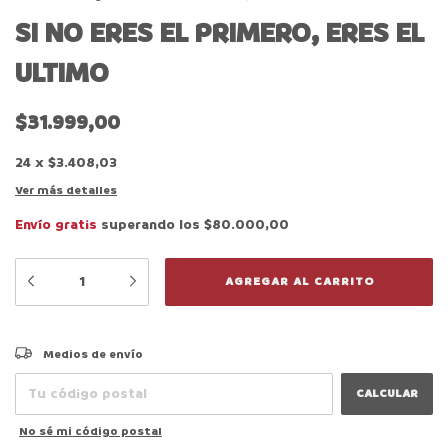
SI NO ERES EL PRIMERO, ERES EL
ULTIMO
$31.999,00
24
x
$3.408,03
Ver más detalles
Envío gratis
superando los
$80.000,00
CAMBIAR CP
Entregas para el CP:
Medios de envío
CALCULAR
No sé mi código postal