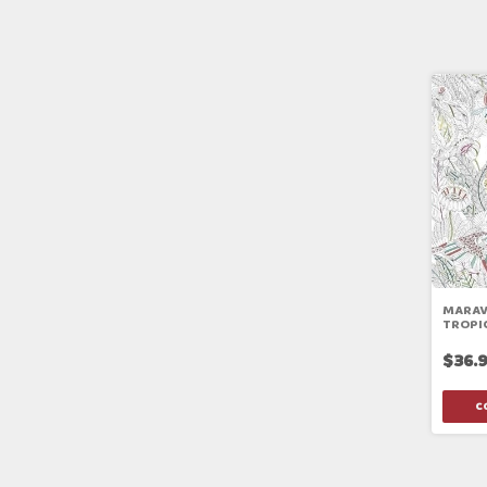
MARAV
TROPI
$36.