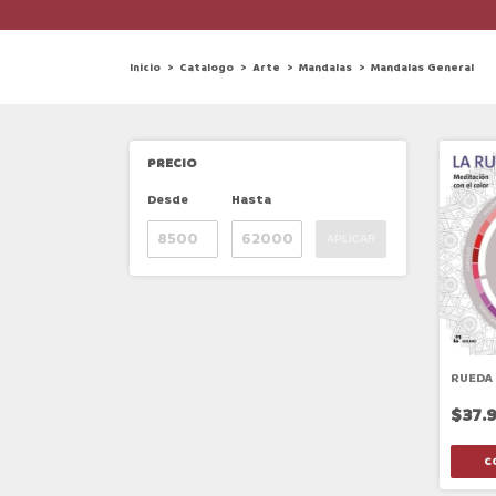
Inicio
>
Catalogo
>
Arte
>
Mandalas
>
Mandalas General
PRECIO
Desde
Hasta
APLICAR
RUEDA
$37.