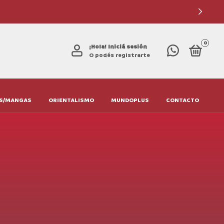
0
¡Hola!
Iniciá sesión
O podés registrarte
S/MANGAS
ORIENTALISMO
MUNDOPLUS
CONTACTO