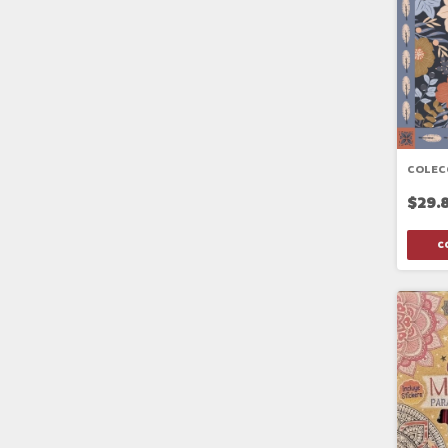
COLEC
$29.