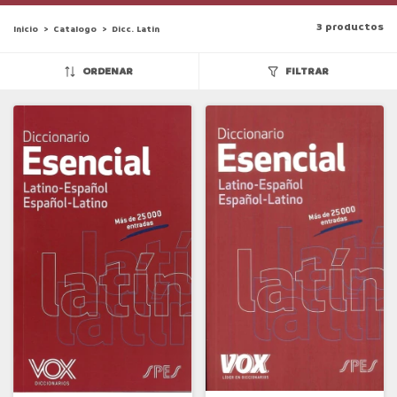
3 productos
Inicio
>
Catalogo
>
Dicc. Latin
ORDENAR
FILTRAR