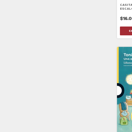
CASITA
ESCAL
$16.