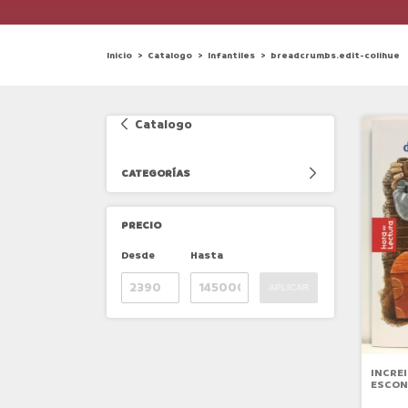
Inicio
>
Catalogo
>
Infantiles
>
breadcrumbs.edit-colihue
Catalogo
CATEGORÍAS
PRECIO
Desde
Hasta
APLICAR
INCRE
ESCON
(CANT