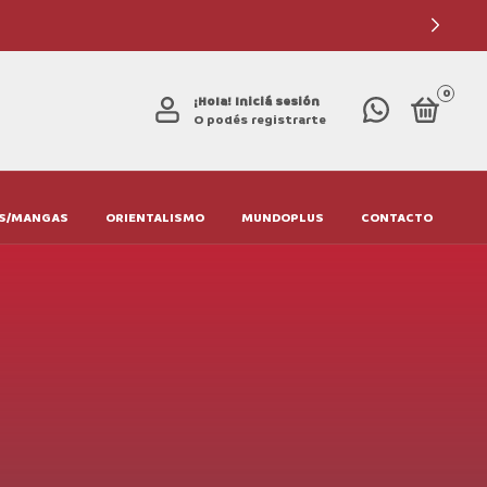
0
¡Hola!
Iniciá sesión
O podés registrarte
S/MANGAS
ORIENTALISMO
MUNDOPLUS
CONTACTO