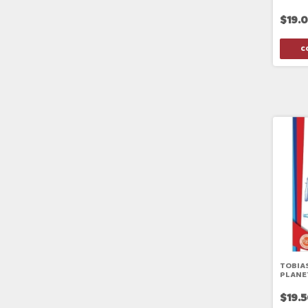
$19.
TOBIA
PLANE
NVA E
$19.