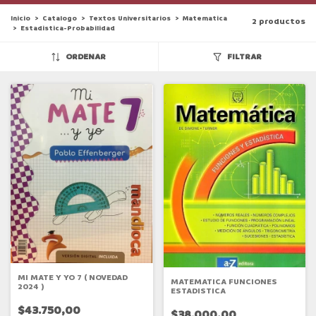
Inicio
>
Catalogo
>
Textos Universitarios
>
Matematica
2 productos
>
Estadistica-Probabilidad
ORDENAR
FILTRAR
MI MATE Y YO 7 ( NOVEDAD
MATEMATICA FUNCIONES
2024 )
ESTADISTICA
$43.750,00
$38.000,00