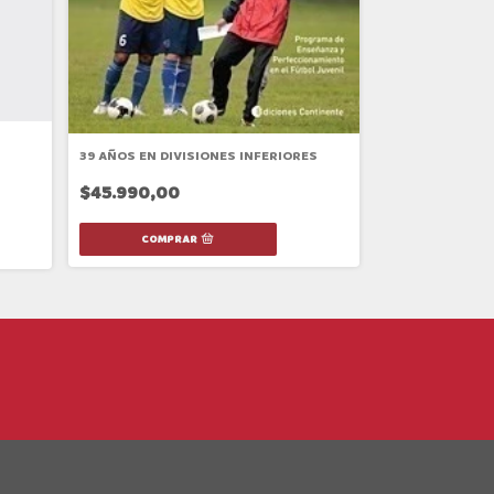
39 AÑOS EN DIVISIONES INFERIORES
RACING HISTORI
PSICOANALISIS
$45.990,00
$28.990,00