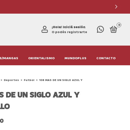
0
¡Hola!
Iniciá sesión
O podés registrarte
S/MANGAS
ORIENTALISMO
MUNDOPLUS
CONTACTO
>
Deportes
>
Futbol
>
108 MAS DE UN SIGLO AZUL Y
S DE UN SIGLO AZUL Y
LLO
00