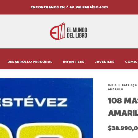
ENCONTRANOS EN📍 AV. VALPARAÍSO 4301
DESARROLLO PERSONAL
INFANTILES
JUVENILES
COMIC
Inicio
>
Catalogo
AMARILLO
108 MA
AMARI
$38.990,