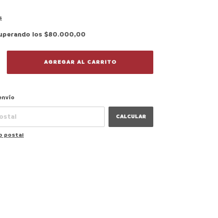
s
uperando los
$80.000,00
CAMBIAR CP
 CP:
envío
CALCULAR
o postal