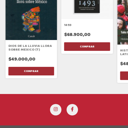
1493
$68.900,00
DIOS DE LA LLUVIA LLORA
SOBRE MEXICO (T)
HIST
LAT
$49.000,00
$48