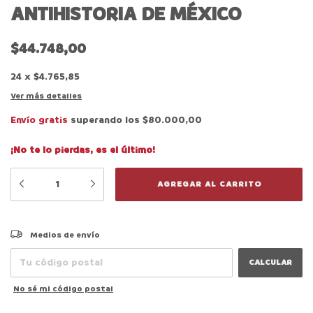
ANTIHISTORIA DE MÉXICO
$44.748,00
24
x
$4.765,85
Ver más detalles
Envío gratis
superando los
$80.000,00
¡No te lo pierdas, es el último!
CAMBIAR CP
Entregas para el CP:
Medios de envío
CALCULAR
No sé mi código postal