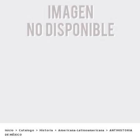
Inicio
>
Catalogo
>
Historia
>
Americana-Latinoamericana
>
ANTIHISTORIA
DE MÉXICO