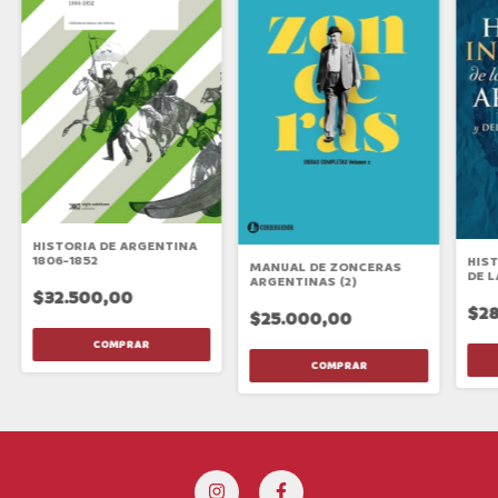
HISTORIA DE ARGENTINA
1806-1852
HIS
MANUAL DE ZONCERAS
DE L
ARGENTINAS (2)
ARG
$32.500,00
$28
$25.000,00