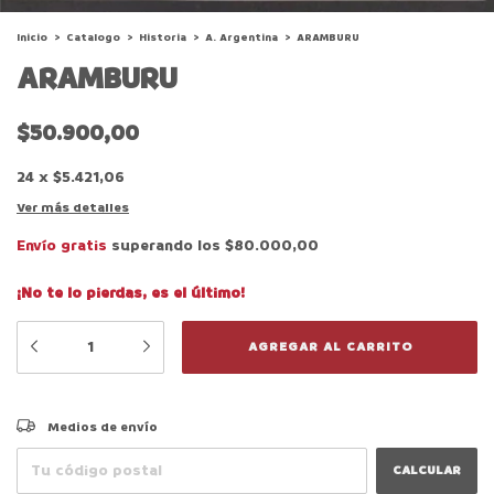
Inicio
>
Catalogo
>
Historia
>
A. Argentina
>
ARAMBURU
ARAMBURU
$50.900,00
24
x
$5.421,06
Ver más detalles
Envío gratis
superando los
$80.000,00
¡No te lo pierdas, es el último!
CAMBIAR CP
Entregas para el CP:
Medios de envío
CALCULAR