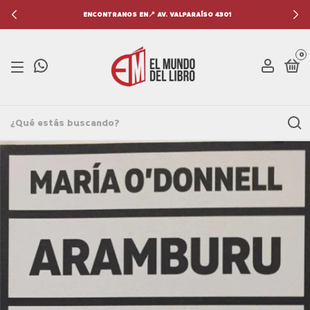
ENCONTRANOS EN📍 AV. VALPARAÍSO 4301
0