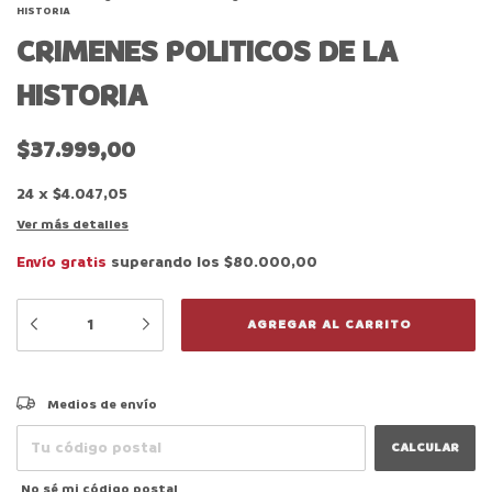
HISTORIA
CRIMENES POLITICOS DE LA
HISTORIA
$37.999,00
24
x
$4.047,05
Ver más detalles
Envío gratis
superando los
$80.000,00
CAMBIAR CP
Entregas para el CP:
Medios de envío
CALCULAR
No sé mi código postal