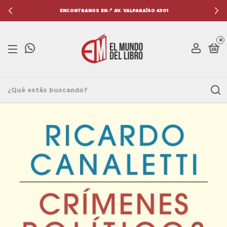
ENCONTRANOS EN📍 AV. VALPARAÍSO 4301
0