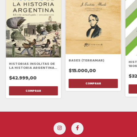
BASES (TERRAMAR)
HIS
HISTORIAS INSOLITAS DE
1806
LA HISTORIA ARGENTINA
$15.000,00
(ED. ACT)
$32
$42.999,00