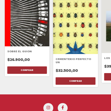
SOBRE EL GUION
LOS
CEMENTERIO PERFECTO
$26.900,00
UN
$39
$32.500,00