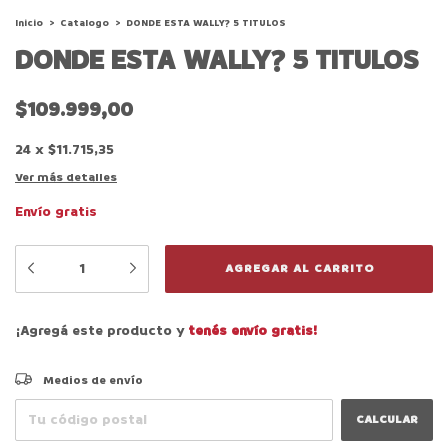
Inicio
>
Catalogo
>
DONDE ESTA WALLY? 5 TITULOS
DONDE ESTA WALLY? 5 TITULOS
$109.999,00
24
x
$11.715,35
Ver más detalles
Envío gratis
¡Agregá este producto y
tenés envío gratis!
CAMBIAR CP
Entregas para el CP:
Medios de envío
CALCULAR