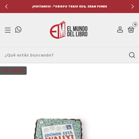
¡VISITANOS! 📍OBISPO TREJO ESQ. DEAN FUNES
0
GRATIS