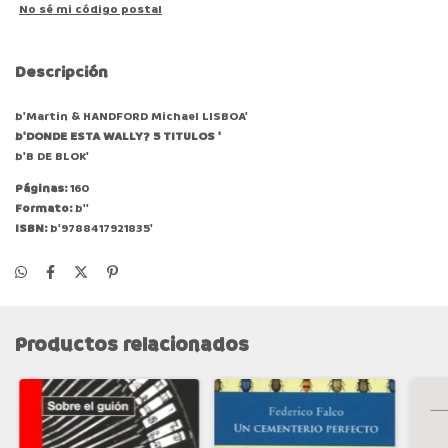
No sé mi código postal
Descripción
b'Martin & HANDFORD Michael LISBOA'
b'DONDE ESTA WALLY? 5 TITULOS '
b'B DE BLOK'
Páginas:
160
Formato:
b''
ISBN:
b'9788417921835'
Productos relacionados