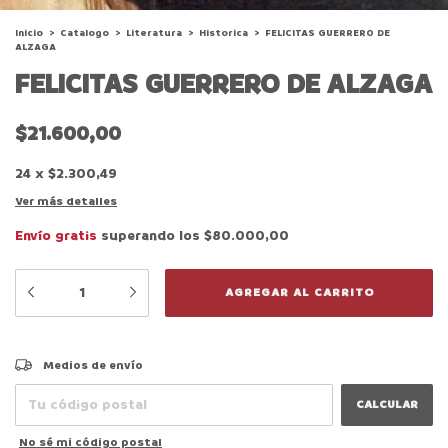
Inicio
>
Catalogo
>
Literatura
>
Historica
>
FELICITAS GUERRERO DE
ALZAGA
FELICITAS GUERRERO DE ALZAGA
$21.600,00
24
x
$2.300,49
Ver más detalles
Envío gratis
superando los
$80.000,00
CAMBIAR CP
Entregas para el CP:
Medios de envío
CALCULAR
No sé mi código postal