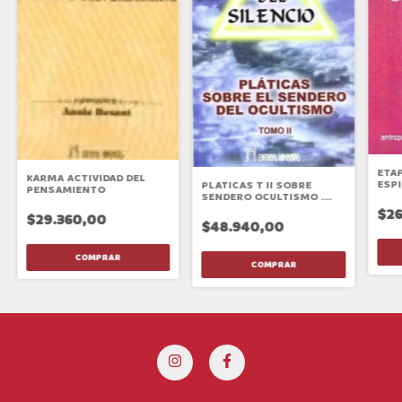
ETA
KARMA ACTIVIDAD DEL
ESP
PLATICAS T II SOBRE
PENSAMIENTO
SENDERO OCULTISMO .
VOZ DEL SILENCIO ,LA
$26
$29.360,00
$48.940,00