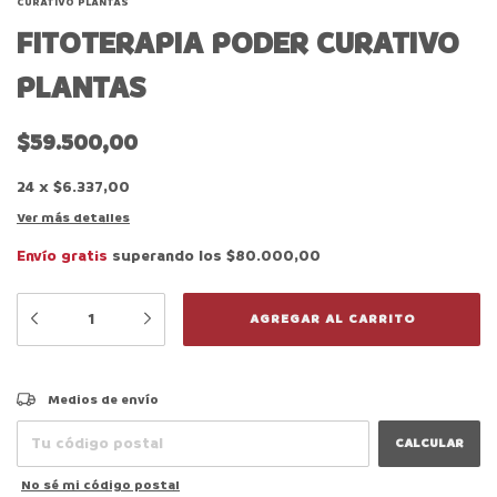
CURATIVO PLANTAS
FITOTERAPIA PODER CURATIVO
PLANTAS
$59.500,00
24
x
$6.337,00
Ver más detalles
Envío gratis
superando los
$80.000,00
CAMBIAR CP
Entregas para el CP:
Medios de envío
CALCULAR
No sé mi código postal