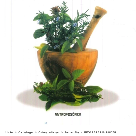
Inicio
>
Catalogo
>
Orientalismo
>
Teosofia
>
FITOTERAPIA PODER