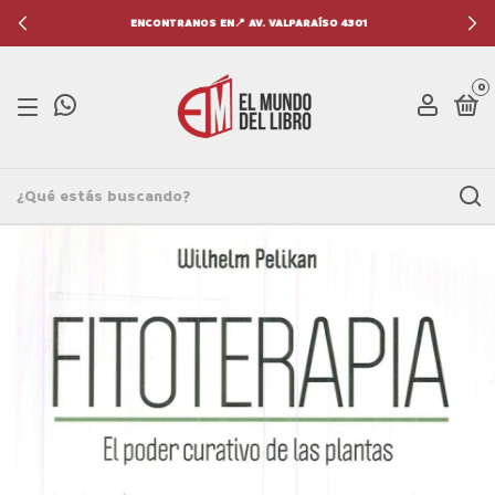
ENCONTRANOS EN📍 AV. VALPARAÍSO 4301
0