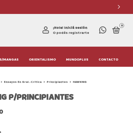
0
¡Hola!
Iniciá sesión
O podés registrarte
S/MANGAS
ORIENTALISMO
MUNDOPLUS
CONTACTO
>
Ensayos En Gral.-Critica
>
Principiantes
>
HAWKING
G P/PRINCIPIANTES
0
7
s