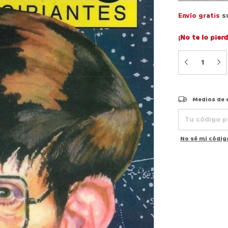
Envío gratis
s
¡No te lo pierd
Entregas para el
Medios de 
No sé mi códig