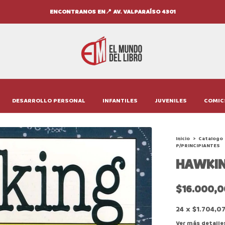
ENCONTRANOS EN📍 AV. VALPARAÍSO 4301
DESARROLLO PERSONAL
INFANTILES
JUVENILES
COMIC
Inicio
>
Catalogo
P/PRINCIPIANTES
HAWKIN
$16.000,0
24
x
$1.704,0
Ver más detalle