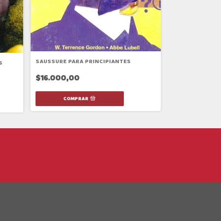
SAUSSURE PARA PRINCIPIANTES
S
EPISTEMOLOGIA
$16.000,00
$16.000,00