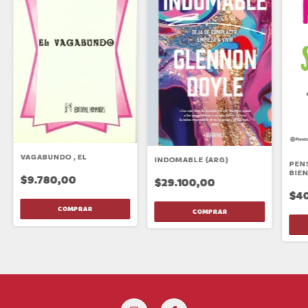
VAGABUNDO , EL
INDOMABLE (ARG)
PEN
BIE
$9.780,00
$29.100,00
$4