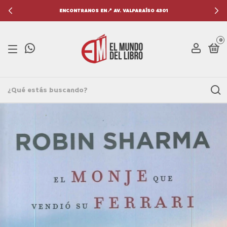
ENCONTRANOS EN📍 AV. VALPARAÍSO 4301
0