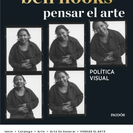
Inicio
>
Catalogo
>
Arte
>
Arte En General
>
PENSAR EL ARTE