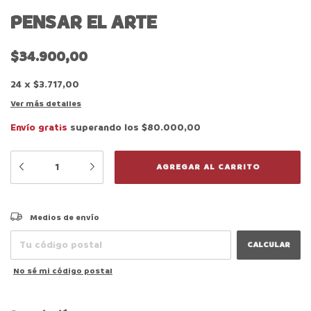
PENSAR EL ARTE
$34.900,00
24
x
$3.717,00
Ver más detalles
Envío gratis
superando los
$80.000,00
CAMBIAR CP
Entregas para el CP:
Medios de envío
CALCULAR
No sé mi código postal