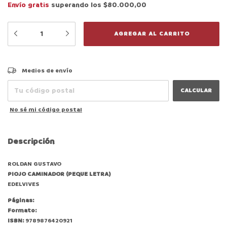
Envío gratis
superando los
$80.000,00
CAMBIAR CP
Entregas para el CP:
Medios de envío
CALCULAR
No sé mi código postal
Descripción
ROLDAN GUSTAVO
PIOJO CAMINADOR (PEQUE LETRA)
EDELVIVES
Páginas:
Formato:
ISBN:
9789876420921