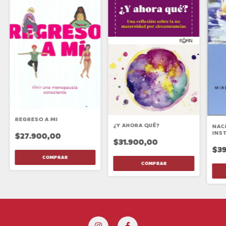
REGRESO A MI
¿Y AHORA QUÉ?
NACI
INS
$27.900,00
EN 
$31.900,00
$39