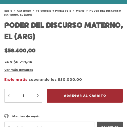
Inicio
>
Catalogo
>
Psicologia Y Pedagogia
>
Mujer
>
PODER DEL DISCURSO
MATERNO, EL (ARG)
PODER DEL DISCURSO MATERNO,
EL (ARG)
$58.400,00
24
x
$6.219,84
Ver más detalles
Envío gratis
superando los
$80.000,00
CAMBIAR CP
Entregas para el CP:
Medios de envío