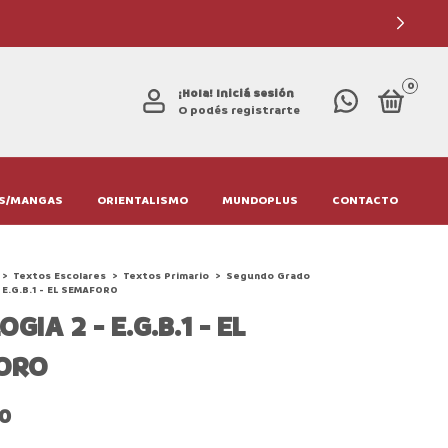
0
¡Hola!
Iniciá sesión
O podés registrarte
S/MANGAS
ORIENTALISMO
MUNDOPLUS
CONTACTO
>
Textos Escolares
>
Textos Primario
>
Segundo Grado
 E.G.B.1 - EL SEMAFORO
GIA 2 - E.G.B.1 - EL
ORO
00