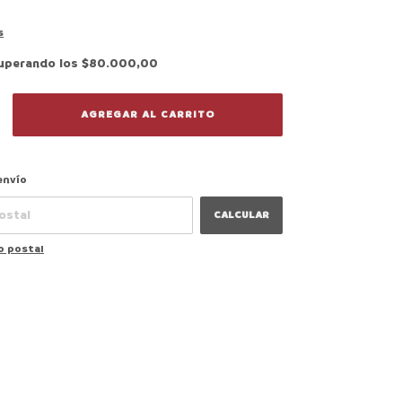
s
uperando los
$80.000,00
CAMBIAR CP
 CP:
envío
CALCULAR
o postal