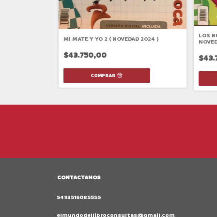
LOS B
MI MATE Y YO 2 ( NOVEDAD 2024 )
NOVED
$43.750,00
$43.
CONTACTANOS
5493516085555
elmundodellibroconsultas@gmail.com