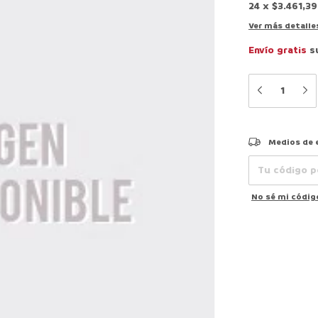
24
x
$3.461,39
Ver más detalle
Envío gratis
s
Entregas para el
Medios de 
No sé mi códig