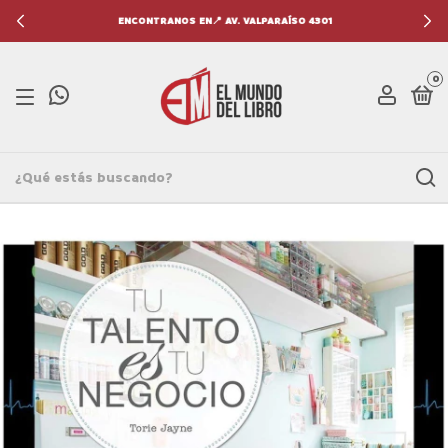
ENCONTRANOS EN📍 AV. VALPARAÍSO 4301
0