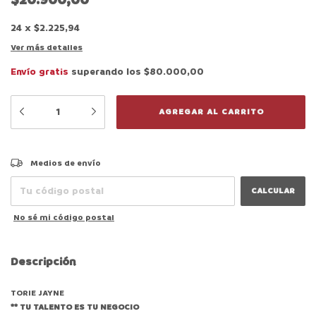
$20.900,00
24
x
$2.225,94
Ver más detalles
Envío gratis
superando los
$80.000,00
CAMBIAR CP
Entregas para el CP:
Medios de envío
CALCULAR
No sé mi código postal
Descripción
TORIE JAYNE
** TU TALENTO ES TU NEGOCIO