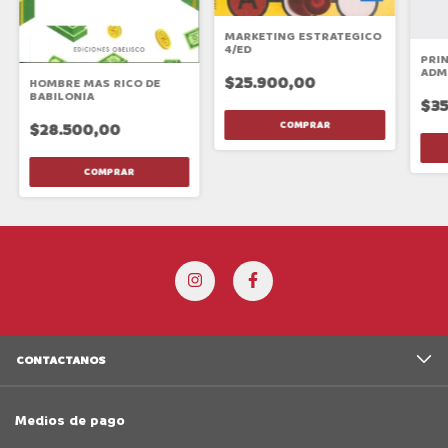
MARKETING ESTRATEGICO
4/ED
PRI
ADM
$25.900,00
HOMBRE MAS RICO DE
SUP
BABILONIA
$35
$28.500,00
CONTACTANOS
Medios de pago