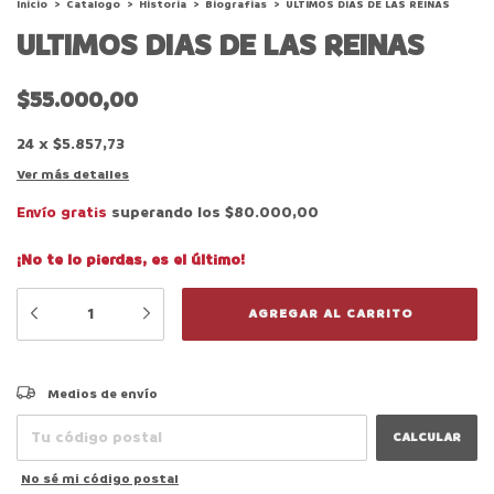
Inicio
>
Catalogo
>
Historia
>
Biografias
>
ULTIMOS DIAS DE LAS REINAS
ULTIMOS DIAS DE LAS REINAS
$55.000,00
24
x
$5.857,73
Ver más detalles
Envío gratis
superando los
$80.000,00
¡No te lo pierdas, es el último!
CAMBIAR CP
Entregas para el CP:
Medios de envío
CALCULAR
No sé mi código postal