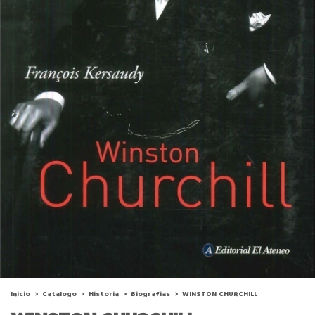
Inicio
>
Catalogo
>
Historia
>
Biografias
>
WINSTON CHURCHILL