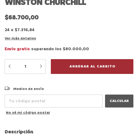
WINSTON CHURCHILL
$68.700,00
24
x
$7.316,84
Ver más detalles
Envío gratis
superando los
$80.000,00
CAMBIAR CP
Entregas para el CP:
Medios de envío
CALCULAR
No sé mi código postal
Descripción